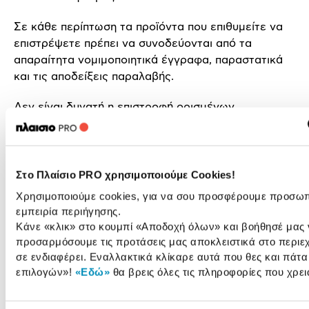
Σε κάθε περίπτωση τα προϊόντα που επιθυμείτε να
επιστρέψετε πρέπει να συνοδεύονται από τα
απαραίτητα νομιμοποιητικά έγγραφα, παραστατικά
και τις αποδείξεις παραλαβής.
Δεν είναι δυνατή η επιστροφή ορισμένων
κατηγοριών προϊόντων, όπως πχ ακουστικά,
πλαστελίνη για λόγους υγιεινής, η προμήθεια
σφραγισμένων ηχητικών εγγραφών ή
σφραγισμένων εγγραφών βίντεο ή σφραγισμένου/
Στο Πλαίσιο PRO χρησιμοποιούμε Cookies!
κλειδωμένου λογισμικού για υπολογιστές, που
Χρησιμοποιούμε cookies, για να σου προσφέρουμε προσω
αποσφραγίστηκαν μετά την παράδοση και εδώδιμων
εμπειρία περιήγησης.
προϊόντων. Στην περίπτωση αγοράς συσκευών που
Κάνε «κλικ» στο κουμπί
«Αποδοχή όλων»
και βοήθησέ μας 
περιλαμβάνουν λογισμικό το οποίο ενεργοποιείται
προσαρμόσουμε τις προτάσεις μας αποκλειστικά στο περιε
μετά από δοκιμαστική περίοδο για την οποία
σε ενδιαφέρει. Εναλλακτικά κλίκαρε αυτά που θες και πάτ
επιλογών»
!
«Εδώ»
θα βρεις όλες τις πληροφορίες που χρει
προηγουμένως ενημερώνεται ο πελάτης και εντός
της οποία οφείλει είτε να υπαναχωρήσει ή να
αποδεχθεί το προϊόν και το λογισμικό, δεν ισχύει η