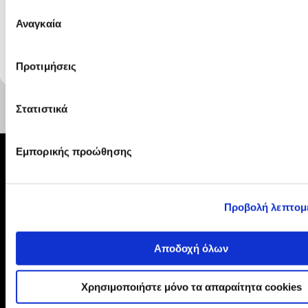
Επιλογή
υπαναχώρηση αν παρέλθει ο χρόνος αυτός
Αναγκαία
συγκατάθεσης
δοκιμαστικής ενεργοποίησης χωρίς να έχει ασκηθεί
το σχετικό δικαίωμα.
Προτιμήσεις
Στατιστικά
Εμπορικής προώθησης
210 2895000
Προβολή λεπτομ
Η ΕΤΑΙΡΕΙΑ
Αποδοχή όλων
ONLINE ΑΓΟΡΕΣ
Χρησιμοποιήστε μόνο τα απαραίτητα cookies
ΕΞΥΠΗΡΕΤΗΣΗ ΠΕΛΑΤΩΝ