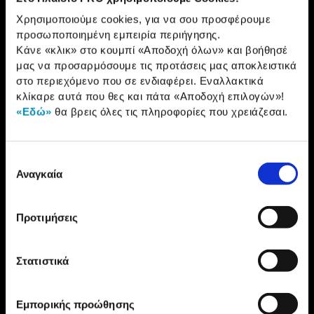
Χρησιμοποιούμε cookies, για να σου προσφέρουμε
210 2895000
προσωποποιημένη εμπειρία περιήγησης.
Κάνε «κλικ» στο κουμπί
«Αποδοχή όλων»
και βοήθησέ
μας να προσαρμόσουμε τις προτάσεις μας αποκλειστικά
Η ΕΤΑΙΡΕΙΑ
στο περιεχόμενο που σε ενδιαφέρει. Εναλλακτικά
κλίκαρε αυτά που θες και πάτα
«Αποδοχή επιλογών»
!
ONLINE ΑΓΟΡΕΣ
«Εδώ»
θα βρεις όλες τις πληροφορίες που χρειάζεσαι.
ΕΞΥΠΗΡΕΤΗΣΗ ΠΕΛΑΤΩΝ
Επιλογή
Αναγκαία
συγκατάθεσης
Προτιμήσεις
Στατιστικά
Εμπορικής προώθησης