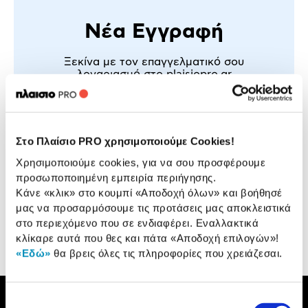
Νέα Εγγραφή
Ξεκίνα με τον επαγγελματικό σου
λογαριασμό στο
plaisiopro.gr
Αποκλειστικές Τιμές & Προσφορές
σε κάθε αγορά & ευέλικτοι τρόποι
πληρωμής
Στατιστικές Αναλύσεις Αγορών
για έλεγχο & οργάνωση
Στο Πλαίσιο PRO χρησιμοποιούμε Cookies!
των προμηθειών σου
Βusiness προϊόντα & άμεση παράδοση
Χρησιμοποιούμε cookies, για να σου προσφέρουμε
για να καλύπτεις κάθε σου ανάγκη
προσωποποιημένη εμπειρία περιήγησης.
Δημιουργία λογαριασμού
Κάνε «κλικ» στο κουμπί
«Αποδοχή όλων»
και βοήθησέ
μας να προσαρμόσουμε τις προτάσεις μας αποκλειστικά
στο περιεχόμενο που σε ενδιαφέρει. Εναλλακτικά
κλίκαρε αυτά που θες και πάτα
«Αποδοχή επιλογών»
!
«Εδώ»
θα βρεις όλες τις πληροφορίες που χρειάζεσαι.
Επιλογή