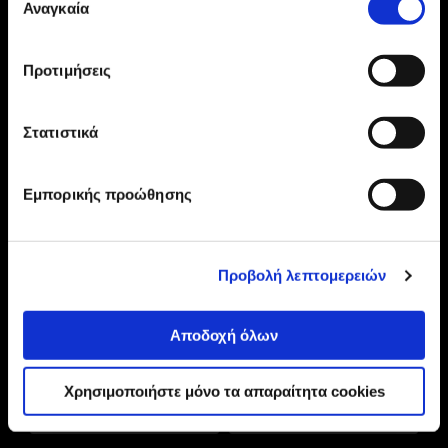
Αναγκαία
συγκατάθεσης
210 2895000
Προτιμήσεις
Η ΕΤΑΙΡΕΙΑ
ONLINE ΑΓΟΡΕΣ
Στατιστικά
ΕΞΥΠΗΡΕΤΗΣΗ ΠΕΛΑΤΩΝ
Εμπορικής προώθησης
Προβολή λεπτομερειών
Αποδοχή όλων
Χρησιμοποιήστε μόνο τα απαραίτητα cookies