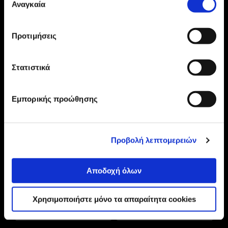
Αναγκαία
συγκατάθεσης
210 2895000
Προτιμήσεις
Η ΕΤΑΙΡΕΙΑ
ONLINE ΑΓΟΡΕΣ
Στατιστικά
ΕΞΥΠΗΡΕΤΗΣΗ ΠΕΛΑΤΩΝ
Εμπορικής προώθησης
Προβολή λεπτομερειών
Αποδοχή όλων
Χρησιμοποιήστε μόνο τα απαραίτητα cookies