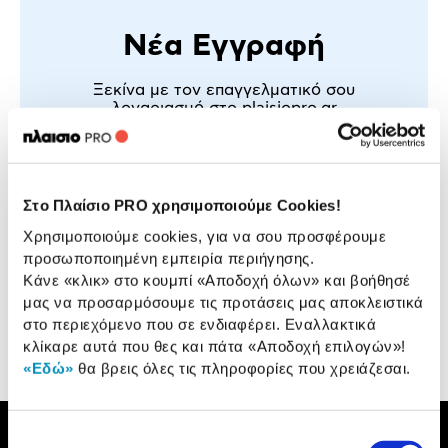
Νέα Εγγραφή
Ξεκίνα με τον επαγγελματικό σου
λογαριασμό στο
plaisiopro.gr
Αποκλειστικές Τιμές & Προσφορές
σε κάθε αγορά & ευέλικτοι τρόποι
πληρωμής
Στατιστικές Αναλύσεις Αγορών
για έλεγχο & οργάνωση
Στο Πλαίσιο PRO χρησιμοποιούμε Cookies!
των προμηθειών σου
Βusiness προϊόντα & άμεση παράδοση
Χρησιμοποιούμε cookies, για να σου προσφέρουμε
για να καλύπτεις κάθε σου ανάγκη
προσωποποιημένη εμπειρία περιήγησης.
Δημιουργία λογαριασμού
Κάνε «κλικ» στο κουμπί
«Αποδοχή όλων»
και βοήθησέ
μας να προσαρμόσουμε τις προτάσεις μας αποκλειστικά
στο περιεχόμενο που σε ενδιαφέρει. Εναλλακτικά
κλίκαρε αυτά που θες και πάτα
«Αποδοχή επιλογών»
!
«Εδώ»
θα βρεις όλες τις πληροφορίες που χρειάζεσαι.
Επιλογή