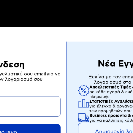
Νέα Εγ
νδεση
ελματικό σου email για να
Ξεκίνα με τον επα
ον λογαριασμό σου.
λογαριασμό στο
Αποκλειστικές Τιμέ
σε κάθε αγορά & ευέλ
πληρωμής
Στατιστικές Αναλύσε
για έλεγχο & οργάν
των προμηθειών σου
Βusiness προϊόντα &
για να καλύπτεις κά
Δημιουργία λ
πόμενο