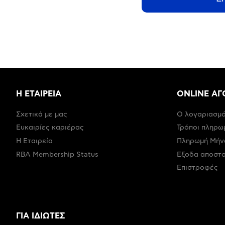
Η ΕΤΑΙΡΕΙΑ
ONLINE ΑΓ
Σχετικά με μας
Ο λογαριασμό
Ευκαιρίες καριέρας
Τρόποι πληρω
Η Εταιρεία
Πληρωμή Μήν
RBA Membership Status
Έξοδα αποστ
Επιστροφές
ΓΙΑ ΙΔΙΩΤΕΣ