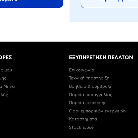
ΟΡΕΣ
ΕΞΥΠΗΡΕΤΗΣΗ ΠΕΛΑΤΩΝ
ς μου
Επικοινωνία
μής
Τεχνική Υποστήριξη
α Μήνα
Βοήθεια & συμβουλή
ολής
Πορεία παραγγελίας
Πορεία επισκευής
Όροι εμπορικών ενεργειών
Καταστήματα
Stockhouse