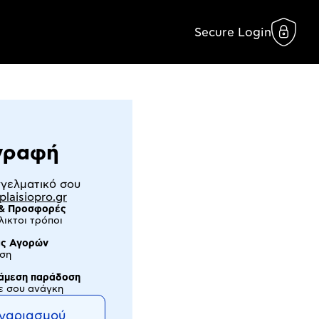
Secure Login
γραφή
γγελματικό σου
plaisiopro.gr
ς & Προσφορές
ικτοι τρόποι
ις Αγορών
ωση
 άμεση παράδοση
θε σου ανάγκη
ογαριασμού