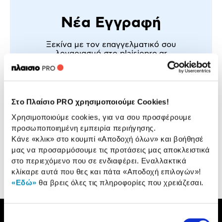
Νέα Εγγραφή
Ξεκίνα με τον επαγγελματικό σου
λογαριασμό στο
plaisiopro.gr
Αποκλειστικές Τιμές & Προσφορές
σε κάθε αγορά & ευέλικτοι τρόποι
πληρωμής
Στατιστικές Αναλύσεις Αγορών
για έλεγχο & οργάνωση
Στο Πλαίσιο PRO χρησιμοποιούμε Cookies!
των προμηθειών σου
Βusiness προϊόντα & άμεση παράδοση
Χρησιμοποιούμε cookies, για να σου προσφέρουμε
για να καλύπτεις κάθε σου ανάγκη
προσωποποιημένη εμπειρία περιήγησης.
Δημιουργία λογαριασμού
Κάνε «κλικ» στο κουμπί
«Αποδοχή όλων»
και βοήθησέ
μας να προσαρμόσουμε τις προτάσεις μας αποκλειστικά
στο περιεχόμενο που σε ενδιαφέρει. Εναλλακτικά
κλίκαρε αυτά που θες και πάτα
«Αποδοχή επιλογών»
!
«Εδώ»
θα βρεις όλες τις πληροφορίες που χρειάζεσαι.
Επιλογή