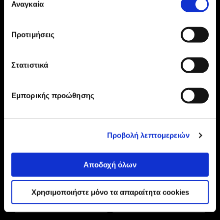
Αναγκαία
συγκατάθεσης
210 2895000
Προτιμήσεις
Η ΕΤΑΙΡΕΙΑ
ONLINE ΑΓΟΡΕΣ
Στατιστικά
ΕΞΥΠΗΡΕΤΗΣΗ ΠΕΛΑΤΩΝ
Εμπορικής προώθησης
Προβολή λεπτομερειών
Αποδοχή όλων
Χρησιμοποιήστε μόνο τα απαραίτητα cookies